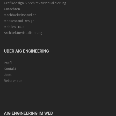
Grafikdesign & Architektur­visualisierung
Gutachten
Machbarkeitsstudien
Messestand Design
Mobiles Haus
Architekturvisualisierung
ÜBER AIG ENGINEERING
Profil
Kontakt
Jobs
Referenzen
AIG ENGINEERING IM WEB