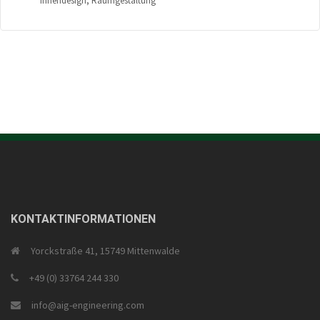
Innendesign
,
Raumgestaltung
KONTAKTINFORMATIONEN
Yorckstraße 41, 15749 Mittenwalde
+49 (0) 33764 244 330
info@aig-engineering.com