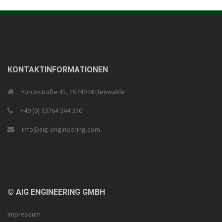
KONTAKTINFORMATIONEN
Yorckstraße 41, 15749 Mittenwalde
+49 (0) 33764 244 330
info@aig-engineering.com
© AIG ENGINEERING GMBH
Impressum